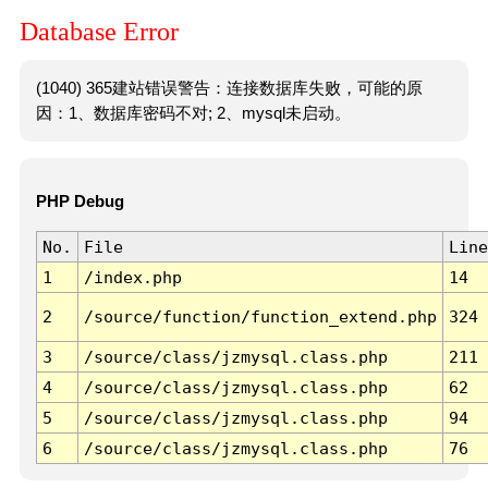
Database Error
(1040) 365建站错误警告：连接数据库失败，可能的原
因：1、数据库密码不对; 2、mysql未启动。
PHP Debug
No.
File
Line
1
/index.php
14
2
/source/function/function_extend.php
324
3
/source/class/jzmysql.class.php
211
4
/source/class/jzmysql.class.php
62
5
/source/class/jzmysql.class.php
94
6
/source/class/jzmysql.class.php
76