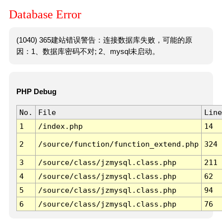
Database Error
(1040) 365建站错误警告：连接数据库失败，可能的原
因：1、数据库密码不对; 2、mysql未启动。
PHP Debug
No.
File
Line
1
/index.php
14
2
/source/function/function_extend.php
324
3
/source/class/jzmysql.class.php
211
4
/source/class/jzmysql.class.php
62
5
/source/class/jzmysql.class.php
94
6
/source/class/jzmysql.class.php
76