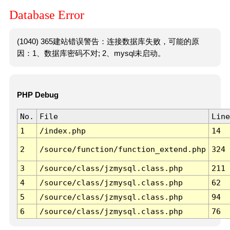
Database Error
(1040) 365建站错误警告：连接数据库失败，可能的原
因：1、数据库密码不对; 2、mysql未启动。
PHP Debug
No.
File
Line
1
/index.php
14
2
/source/function/function_extend.php
324
3
/source/class/jzmysql.class.php
211
4
/source/class/jzmysql.class.php
62
5
/source/class/jzmysql.class.php
94
6
/source/class/jzmysql.class.php
76