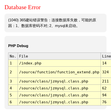
Database Error
(1040) 365建站错误警告：连接数据库失败，可能的原
因：1、数据库密码不对; 2、mysql未启动。
PHP Debug
No.
File
Line
1
/index.php
14
2
/source/function/function_extend.php
324
3
/source/class/jzmysql.class.php
211
4
/source/class/jzmysql.class.php
62
5
/source/class/jzmysql.class.php
94
6
/source/class/jzmysql.class.php
76