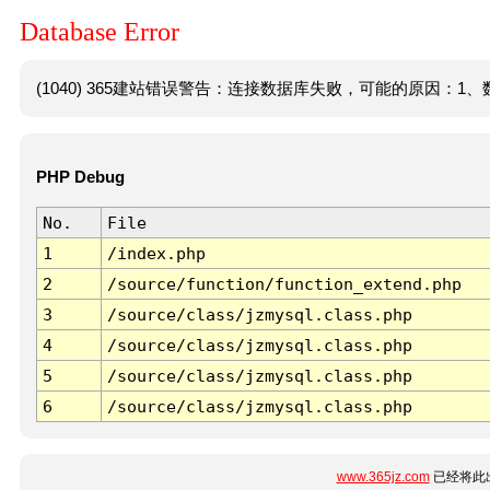
Database Error
(1040) 365建站错误警告：连接数据库失败，可能的原因：1、数
PHP Debug
No.
File
1
/index.php
2
/source/function/function_extend.php
3
/source/class/jzmysql.class.php
4
/source/class/jzmysql.class.php
5
/source/class/jzmysql.class.php
6
/source/class/jzmysql.class.php
www.365jz.com
已经将此