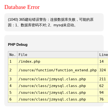
Database Error
(1040) 365建站错误警告：连接数据库失败，可能的原
因：1、数据库密码不对; 2、mysql未启动。
PHP Debug
No.
File
Line
1
/index.php
14
2
/source/function/function_extend.php
324
3
/source/class/jzmysql.class.php
211
4
/source/class/jzmysql.class.php
62
5
/source/class/jzmysql.class.php
94
6
/source/class/jzmysql.class.php
76