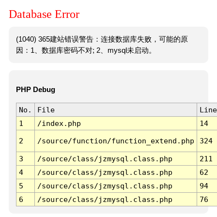
Database Error
(1040) 365建站错误警告：连接数据库失败，可能的原
因：1、数据库密码不对; 2、mysql未启动。
PHP Debug
No.
File
Line
1
/index.php
14
2
/source/function/function_extend.php
324
3
/source/class/jzmysql.class.php
211
4
/source/class/jzmysql.class.php
62
5
/source/class/jzmysql.class.php
94
6
/source/class/jzmysql.class.php
76