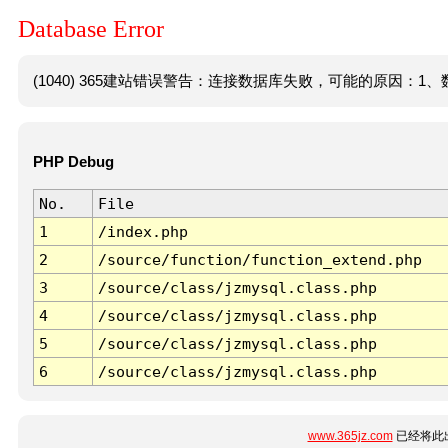
Database Error
(1040) 365建站错误警告：连接数据库失败，可能的原因：1、数
PHP Debug
No.
File
1
/index.php
2
/source/function/function_extend.php
3
/source/class/jzmysql.class.php
4
/source/class/jzmysql.class.php
5
/source/class/jzmysql.class.php
6
/source/class/jzmysql.class.php
www.365jz.com
已经将此