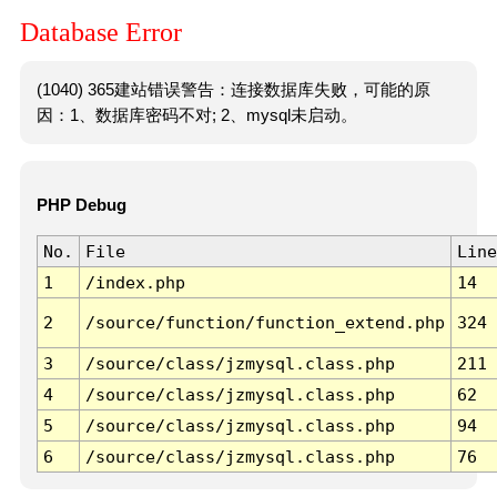
Database Error
(1040) 365建站错误警告：连接数据库失败，可能的原
因：1、数据库密码不对; 2、mysql未启动。
PHP Debug
No.
File
Line
1
/index.php
14
2
/source/function/function_extend.php
324
3
/source/class/jzmysql.class.php
211
4
/source/class/jzmysql.class.php
62
5
/source/class/jzmysql.class.php
94
6
/source/class/jzmysql.class.php
76