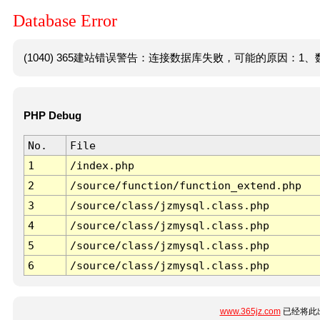
Database Error
(1040) 365建站错误警告：连接数据库失败，可能的原因：1、数
PHP Debug
No.
File
1
/index.php
2
/source/function/function_extend.php
3
/source/class/jzmysql.class.php
4
/source/class/jzmysql.class.php
5
/source/class/jzmysql.class.php
6
/source/class/jzmysql.class.php
www.365jz.com
已经将此