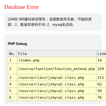
Database Error
(1040) 365建站错误警告：连接数据库失败，可能的原
因：1、数据库密码不对; 2、mysql未启动。
PHP Debug
No.
File
Line
1
/index.php
14
2
/source/function/function_extend.php
324
3
/source/class/jzmysql.class.php
211
4
/source/class/jzmysql.class.php
62
5
/source/class/jzmysql.class.php
94
6
/source/class/jzmysql.class.php
76