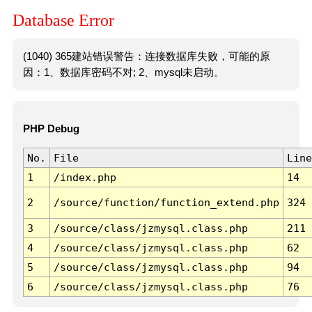
Database Error
(1040) 365建站错误警告：连接数据库失败，可能的原
因：1、数据库密码不对; 2、mysql未启动。
PHP Debug
No.
File
Line
1
/index.php
14
2
/source/function/function_extend.php
324
3
/source/class/jzmysql.class.php
211
4
/source/class/jzmysql.class.php
62
5
/source/class/jzmysql.class.php
94
6
/source/class/jzmysql.class.php
76