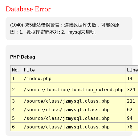
Database Error
(1040) 365建站错误警告：连接数据库失败，可能的原
因：1、数据库密码不对; 2、mysql未启动。
PHP Debug
No.
File
Line
1
/index.php
14
2
/source/function/function_extend.php
324
3
/source/class/jzmysql.class.php
211
4
/source/class/jzmysql.class.php
62
5
/source/class/jzmysql.class.php
94
6
/source/class/jzmysql.class.php
76