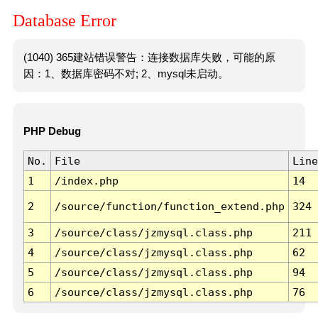
Database Error
(1040) 365建站错误警告：连接数据库失败，可能的原
因：1、数据库密码不对; 2、mysql未启动。
PHP Debug
No.
File
Line
1
/index.php
14
2
/source/function/function_extend.php
324
3
/source/class/jzmysql.class.php
211
4
/source/class/jzmysql.class.php
62
5
/source/class/jzmysql.class.php
94
6
/source/class/jzmysql.class.php
76