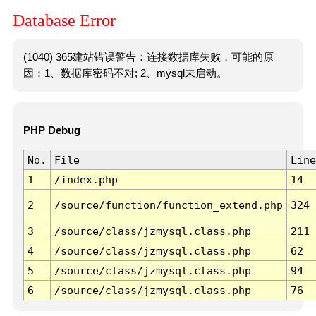
Database Error
(1040) 365建站错误警告：连接数据库失败，可能的原
因：1、数据库密码不对; 2、mysql未启动。
PHP Debug
No.
File
Line
1
/index.php
14
2
/source/function/function_extend.php
324
3
/source/class/jzmysql.class.php
211
4
/source/class/jzmysql.class.php
62
5
/source/class/jzmysql.class.php
94
6
/source/class/jzmysql.class.php
76