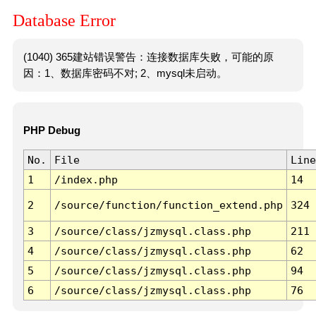
Database Error
(1040) 365建站错误警告：连接数据库失败，可能的原
因：1、数据库密码不对; 2、mysql未启动。
PHP Debug
No.
File
Line
1
/index.php
14
2
/source/function/function_extend.php
324
3
/source/class/jzmysql.class.php
211
4
/source/class/jzmysql.class.php
62
5
/source/class/jzmysql.class.php
94
6
/source/class/jzmysql.class.php
76