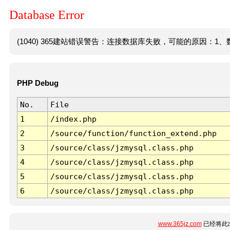
Database Error
(1040) 365建站错误警告：连接数据库失败，可能的原因：1、数
PHP Debug
No.
File
1
/index.php
2
/source/function/function_extend.php
3
/source/class/jzmysql.class.php
4
/source/class/jzmysql.class.php
5
/source/class/jzmysql.class.php
6
/source/class/jzmysql.class.php
www.365jz.com
已经将此