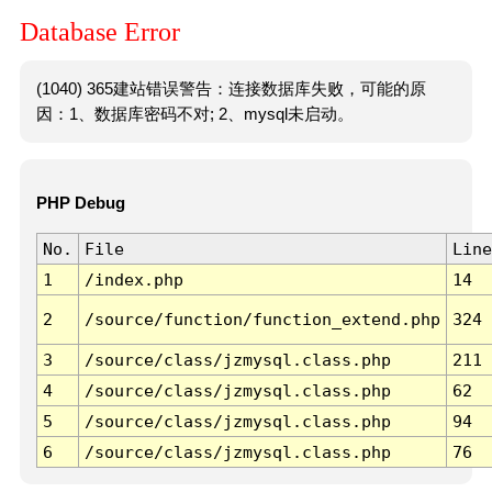
Database Error
(1040) 365建站错误警告：连接数据库失败，可能的原
因：1、数据库密码不对; 2、mysql未启动。
PHP Debug
No.
File
Line
1
/index.php
14
2
/source/function/function_extend.php
324
3
/source/class/jzmysql.class.php
211
4
/source/class/jzmysql.class.php
62
5
/source/class/jzmysql.class.php
94
6
/source/class/jzmysql.class.php
76