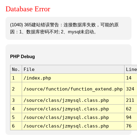
Database Error
(1040) 365建站错误警告：连接数据库失败，可能的原
因：1、数据库密码不对; 2、mysql未启动。
PHP Debug
No.
File
Line
1
/index.php
14
2
/source/function/function_extend.php
324
3
/source/class/jzmysql.class.php
211
4
/source/class/jzmysql.class.php
62
5
/source/class/jzmysql.class.php
94
6
/source/class/jzmysql.class.php
76