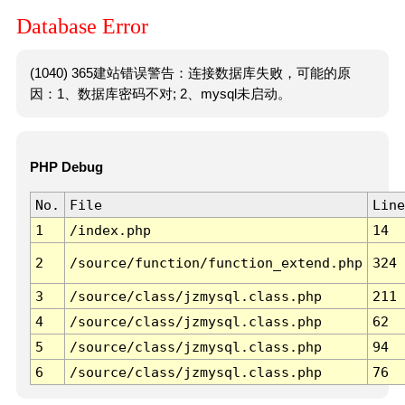
Database Error
(1040) 365建站错误警告：连接数据库失败，可能的原
因：1、数据库密码不对; 2、mysql未启动。
PHP Debug
No.
File
Line
1
/index.php
14
2
/source/function/function_extend.php
324
3
/source/class/jzmysql.class.php
211
4
/source/class/jzmysql.class.php
62
5
/source/class/jzmysql.class.php
94
6
/source/class/jzmysql.class.php
76