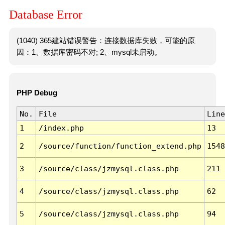
Database Error
(1040) 365建站错误警告：连接数据库失败，可能的原
因：1、数据库密码不对; 2、mysql未启动。
PHP Debug
No.
File
Line
1
/index.php
13
2
/source/function/function_extend.php
1548
3
/source/class/jzmysql.class.php
211
4
/source/class/jzmysql.class.php
62
5
/source/class/jzmysql.class.php
94