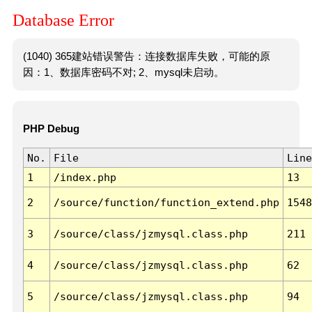
Database Error
(1040) 365建站错误警告：连接数据库失败，可能的原
因：1、数据库密码不对; 2、mysql未启动。
PHP Debug
No.
File
Line
1
/index.php
13
2
/source/function/function_extend.php
1548
3
/source/class/jzmysql.class.php
211
4
/source/class/jzmysql.class.php
62
5
/source/class/jzmysql.class.php
94