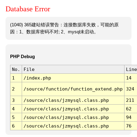
Database Error
(1040) 365建站错误警告：连接数据库失败，可能的原
因：1、数据库密码不对; 2、mysql未启动。
PHP Debug
No.
File
Line
1
/index.php
14
2
/source/function/function_extend.php
324
3
/source/class/jzmysql.class.php
211
4
/source/class/jzmysql.class.php
62
5
/source/class/jzmysql.class.php
94
6
/source/class/jzmysql.class.php
76