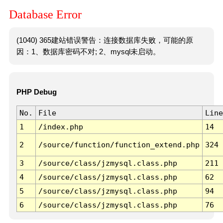
Database Error
(1040) 365建站错误警告：连接数据库失败，可能的原
因：1、数据库密码不对; 2、mysql未启动。
PHP Debug
No.
File
Line
1
/index.php
14
2
/source/function/function_extend.php
324
3
/source/class/jzmysql.class.php
211
4
/source/class/jzmysql.class.php
62
5
/source/class/jzmysql.class.php
94
6
/source/class/jzmysql.class.php
76