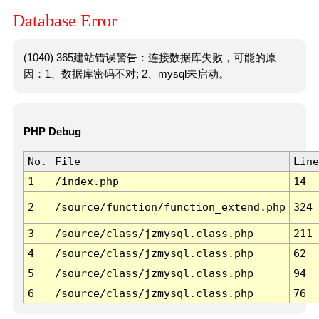
Database Error
(1040) 365建站错误警告：连接数据库失败，可能的原
因：1、数据库密码不对; 2、mysql未启动。
PHP Debug
No.
File
Line
1
/index.php
14
2
/source/function/function_extend.php
324
3
/source/class/jzmysql.class.php
211
4
/source/class/jzmysql.class.php
62
5
/source/class/jzmysql.class.php
94
6
/source/class/jzmysql.class.php
76