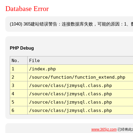
Database Error
(1040) 365建站错误警告：连接数据库失败，可能的原因：1、数
PHP Debug
No.
File
1
/index.php
2
/source/function/function_extend.php
3
/source/class/jzmysql.class.php
4
/source/class/jzmysql.class.php
5
/source/class/jzmysql.class.php
6
/source/class/jzmysql.class.php
www.365jz.com
已经将此