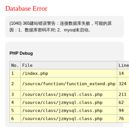
Database Error
(1040) 365建站错误警告：连接数据库失败，可能的原
因：1、数据库密码不对; 2、mysql未启动。
PHP Debug
No.
File
Line
1
/index.php
14
2
/source/function/function_extend.php
324
3
/source/class/jzmysql.class.php
211
4
/source/class/jzmysql.class.php
62
5
/source/class/jzmysql.class.php
94
6
/source/class/jzmysql.class.php
76