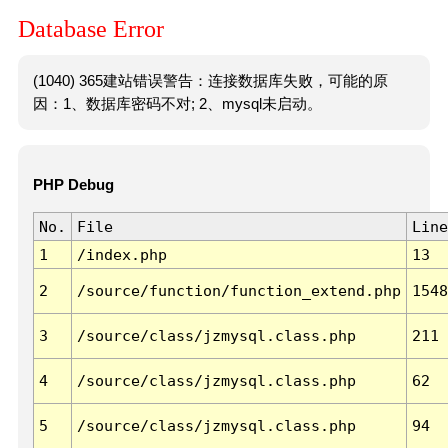
Database Error
(1040) 365建站错误警告：连接数据库失败，可能的原
因：1、数据库密码不对; 2、mysql未启动。
PHP Debug
No.
File
Line
1
/index.php
13
2
/source/function/function_extend.php
1548
3
/source/class/jzmysql.class.php
211
4
/source/class/jzmysql.class.php
62
5
/source/class/jzmysql.class.php
94