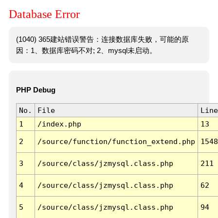
Database Error
(1040) 365建站错误警告：连接数据库失败，可能的原
因：1、数据库密码不对; 2、mysql未启动。
PHP Debug
No.
File
Line
1
/index.php
13
2
/source/function/function_extend.php
1548
3
/source/class/jzmysql.class.php
211
4
/source/class/jzmysql.class.php
62
5
/source/class/jzmysql.class.php
94