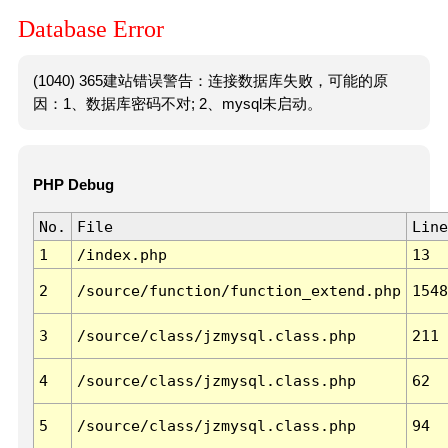
Database Error
(1040) 365建站错误警告：连接数据库失败，可能的原
因：1、数据库密码不对; 2、mysql未启动。
PHP Debug
No.
File
Line
1
/index.php
13
2
/source/function/function_extend.php
1548
3
/source/class/jzmysql.class.php
211
4
/source/class/jzmysql.class.php
62
5
/source/class/jzmysql.class.php
94