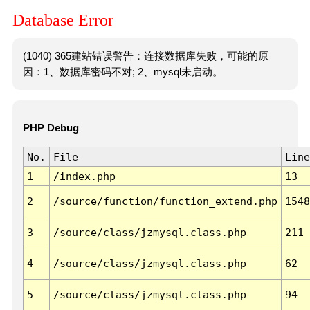
Database Error
(1040) 365建站错误警告：连接数据库失败，可能的原
因：1、数据库密码不对; 2、mysql未启动。
PHP Debug
No.
File
Line
1
/index.php
13
2
/source/function/function_extend.php
1548
3
/source/class/jzmysql.class.php
211
4
/source/class/jzmysql.class.php
62
5
/source/class/jzmysql.class.php
94