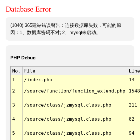
Database Error
(1040) 365建站错误警告：连接数据库失败，可能的原
因：1、数据库密码不对; 2、mysql未启动。
PHP Debug
No.
File
Line
1
/index.php
13
2
/source/function/function_extend.php
1548
3
/source/class/jzmysql.class.php
211
4
/source/class/jzmysql.class.php
62
5
/source/class/jzmysql.class.php
94