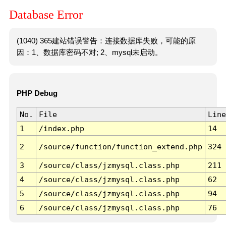
Database Error
(1040) 365建站错误警告：连接数据库失败，可能的原
因：1、数据库密码不对; 2、mysql未启动。
PHP Debug
No.
File
Line
1
/index.php
14
2
/source/function/function_extend.php
324
3
/source/class/jzmysql.class.php
211
4
/source/class/jzmysql.class.php
62
5
/source/class/jzmysql.class.php
94
6
/source/class/jzmysql.class.php
76