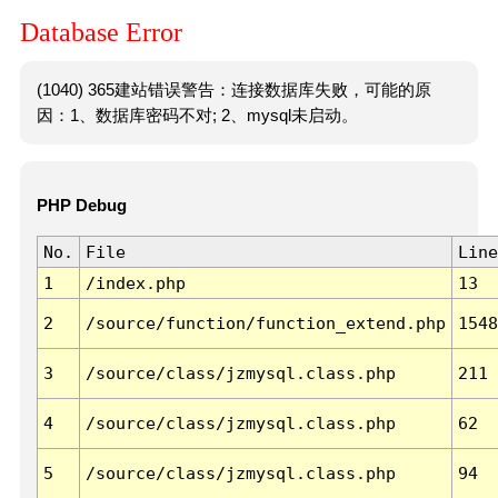
Database Error
(1040) 365建站错误警告：连接数据库失败，可能的原
因：1、数据库密码不对; 2、mysql未启动。
PHP Debug
No.
File
Line
1
/index.php
13
2
/source/function/function_extend.php
1548
3
/source/class/jzmysql.class.php
211
4
/source/class/jzmysql.class.php
62
5
/source/class/jzmysql.class.php
94